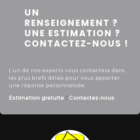
UN
RENSEIGNEMENT ?
UNE ESTIMATION ?
CONTACTEZ-NOUS !
L’un de nos experts vous contactera dans
les plus brefs délais pour vous apporter
une réponse personnalisée.
Estimation gratuite
|
Contactez-nous