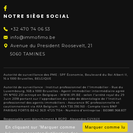
NOTRE SIÈGE SOCIAL
+32 470 74 06 53
info@immofimo.be
Avenue du President Roosevelt, 21
5060 TAMINES
Autorité de surveillance des PME : SPF Économie, Boulevard du Roi Albert II,
16 à 1000 Bruxelles, BELGIQUE
Autorité de surveillance :
Institut professionnel de l'Immobilier
- Rue du
Luxembourg, 16B à 1000 Bruxelles - Agent immobilier intermédiaire agréé
IPI N°102.251 octroyé en Belgique -
WWW.IPI.BE
- selon l'arrêté royal du 29
Juin 2018 portant sur l'approbation
du code de déontologie de l'Institut
professionnel des agents immobiliers
- Assurance RC professionnelle et
cautionnement via AXA Belgium : AXA 730.390.160 - Compte tiers BNP
PARIBAS FORTIS BE42 3631 4725 7154 - Numéro d'entreprise : BE0881.968.837
Responsable anti-blanchiment & RGPD : Alexandre GUYAUX
En cliquant sur 'Marquer comme
Marquer comme lu