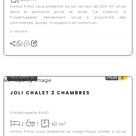
Immo Fimo vous présente ce joli terrain de 250 m² situé
dans le domaine privé et prisé "Le Chénia" à
Froidchapelle. Idéalement situé à proximité des
commerces, écoles, transports en commun...
à vendre
129 900 €
JOLI CHALET 2 CHAMBRES
Froidchapelle 6440
2
2
1
60 m
Immo Fimo vous présente ce magnifique chalet à situé