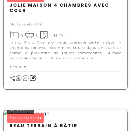
JOLIE MAISON 4 CHAMBRES AVEC
COUR
Morlanwelz 7140
2
4
1
110 m
Immo Fimo Charleroi vous présente cette maison 4
chambres rénovée récemment située dans un quartier
calme à proximité de toutes commodités. Surface
habitable d'environ 110 m² Composition re...
à vendre
42 000 €
Sous-option
BEAU TERRAIN À BÂTIR