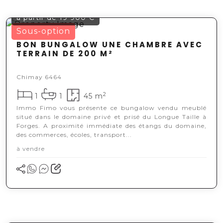
à partir de 19 900 €
Sous-option
BON BUNGALOW UNE CHAMBRE AVEC
TERRAIN DE 200 M²
Chimay 6464
2
1
1
45 m
Immo Fimo vous présente ce bungalow vendu meublé
situé dans le domaine privé et prisé du Longue Taille à
Forges. A proximité immédiate des étangs du domaine,
des commerces, écoles, transport...
à vendre
à partir de 30 000 €