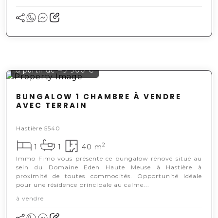
à partir de 49 900 €
BUNGALOW 1 CHAMBRE À VENDRE
AVEC TERRAIN
Hastière 5540
2
1
1
40 m
Immo Fimo vous présente ce bungalow rénové situé au
sein du Domaine Eden Haute Meuse à Hastière à
proximité de toutes commodités. Opportunité idéale
pour une résidence principale au calme...
à vendre