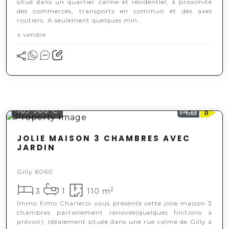
situé dans un quartier calme et résidentiel, à proximité
des commerces, transports en commun et des axes
routiers. A seulement quelques min...
à vendre
169 900 €
JOLIE MAISON 3 CHAMBRES AVEC
JARDIN
Gilly 6060
2
3
1
110 m
Immo Fimo Charleroi vous présente cette jolie maison 3
chambres partiellement rénovée(quelques finitions à
prévoir). Idéalement située dans une rue calme de Gilly à