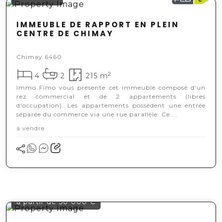
IMMEUBLE DE RAPPORT EN PLEIN
CENTRE DE CHIMAY
Chimay 6460
2
4
2
215 m
Immo Fimo vous présente cet immeuble composé d'un
rez commercial et de 2 appartements (libres
d'occupation). Les appartements possèdent une entrée
séparée du commerce via une rue parallèle. Ce ...
à vendre
à partir de 50 000 €