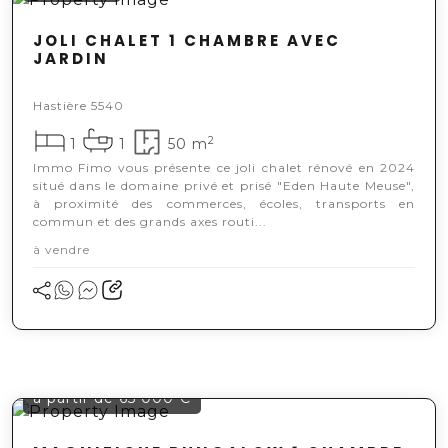
JOLI CHALET 1 CHAMBRE AVEC
JARDIN
Hastière 5540
2
1
1
50 m
Immo Fimo vous présente ce joli chalet rénové en 2024
situé dans le domaine privé et prisé "Eden Haute Meuse",
à proximité des commerces, écoles, transports en
commun et des grands axes routi...
à vendre
à partir de 65 000 €