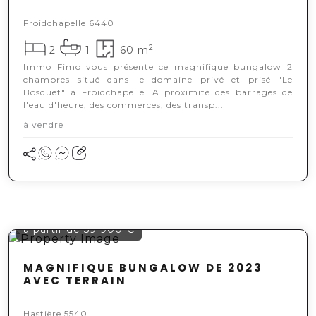
Froidchapelle 6440
2
2
1
60 m
Immo Fimo vous présente ce magnifique bungalow 2
chambres situé dans le domaine privé et prisé "Le
Bosquet" à Froidchapelle. A proximité des barrages de
l'eau d'heure, des commerces, des transp...
à vendre
à partir de 59 900 €
MAGNIFIQUE BUNGALOW DE 2023
AVEC TERRAIN
Hastière 5540