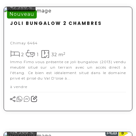
49 900 €
Nouveau
JOLI BUNGALOW 2 CHAMBRES
Chimay 6464
2
2
1
32 m
Immo Fimo vous présente ce joli bungalow (2013) vendu
meublé situé sur un terrain avec un accès direct à
l'étang. Ce bien est idéalement situé dans le domaine
privé et prisé du Val D'oise à...
à vendre
114 900 €