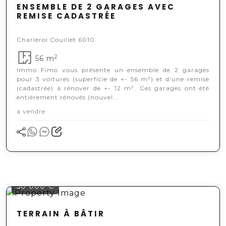
ENSEMBLE DE 2 GARAGES AVEC
REMISE CADASTRÉE
Charleroi Couillet 6010
2
56 m
Immo Fimo vous présente un ensemble de 2 garages
pour 3 voitures (superficie de +- 56 m²) et d'une remise
(cadastrée) à rénover de +- 12 m². Ces garages ont été
entièrement rénovés (nouvel...
à vendre
50 000 €
TERRAIN À BÂTIR