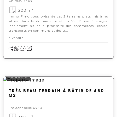
Chimay 6464
2
200 m
Immo Fimo vous présente ces 2 terrains plats mis à nu
situés dans le domaine privé du Val D'oise à Forges.
Idéalement situés à proximité des commerces, écoles,
transports en communs et des g...
à vendre
36 000 €
TRÈS BEAU TERRAIN À BÂTIR DE 460
M2
Froidchapelle 6440
2