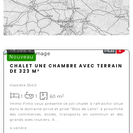
74 900 €
Nouveau
CHALET UNE CHAMBRE AVEC TERRAIN
DE 323 M²
Hastière 5540
2
1
1
60 m
Immo Fimo vous présente ce joli chalet à rafraîchir situé
dans le domaine privé et prisé "Bois de Lens", à proximité
des commerces, écoles, transports en commun et des
grands axes routiers. A...
Leaflet
|
© OpenStreetMap contributors
à vendre