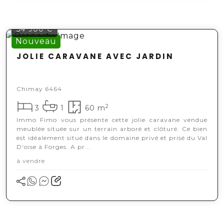
54 900 €
Nouveau
JOLIE CARAVANE AVEC JARDIN
Chimay 6464
2
3
1
60 m
Immo Fimo vous présente cette jolie caravane vendue
meublée située sur un terrain arboré et clôturé. Ce bien
est idéalement situé dans le domaine privé et prisé du Val
D'oise à Forges. A pr...
à vendre