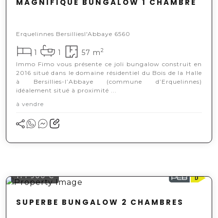
MAGNIFIQUE BUNGALOW 1 CHAMBRE
Erquelinnes Bersilliesl'Abbaye 6560
2
1
1
57 m
Immo Fimo vous présente ce joli bungalow construit en
2016 situé dans le domaine résidentiel du Bois de la Halle
à Bersillies-l’Abbaye (commune d’Erquelinnes)
idéalement situé à proximité ...
à vendre
114 900 €
SUPERBE BUNGALOW 2 CHAMBRES