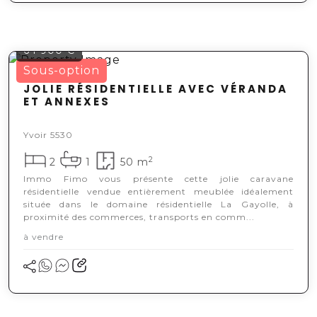
64 900 €
Sous-option
JOLIE RÉSIDENTIELLE AVEC VÉRANDA
ET ANNEXES
Yvoir 5530
2
2
1
50 m
Immo Fimo vous présente cette jolie caravane
résidentielle vendue entièrement meublée idéalement
située dans le domaine résidentielle La Gayolle, à
proximité des commerces, transports en comm...
à vendre