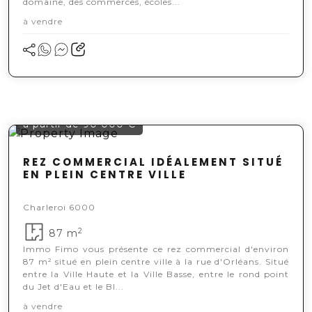
domaine, des commerces, écoles...
à vendre
à partir de 90 000 €
REZ COMMERCIAL IDÉALEMENT SITUÉ
EN PLEIN CENTRE VILLE
Charleroi 6000
2
87 m
Immo Fimo vous présente ce rez commercial d'environ
87 m² situé en plein centre ville à la rue d'Orléans. Situé
entre la Ville Haute et la Ville Basse, entre le rond point
du Jet d'Eau et le Bl...
à vendre