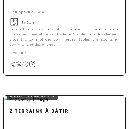
Philippeville 5600
2
1800 m
Immo Fimo vous présente ce terrain plat situé dans le
domaine privé et prisé "La Forêt" à Neuville. Idéalement
situé à proximité des commerces, écoles, transports en
communs et des grands ...
à vendre
à partir de 29 500 €
2 TERRAINS À BÂTIR