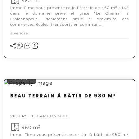
460 m
Immo Fimo vous présente ce joli terrain de 460 m² situé
dans le domaine privé et prisé "Le Chénia" à
Froidchapelle. Idéalement situé à proximité des
commerces, écoles, transports en commun...
à vendre
45 000 €
BEAU TERRAIN À BÂTIR DE 980 M²
VILLERS-LE-GAMBON 5600
2
980 m
Immo Fimo vous présente ce terrain à bâtir de 980 m²