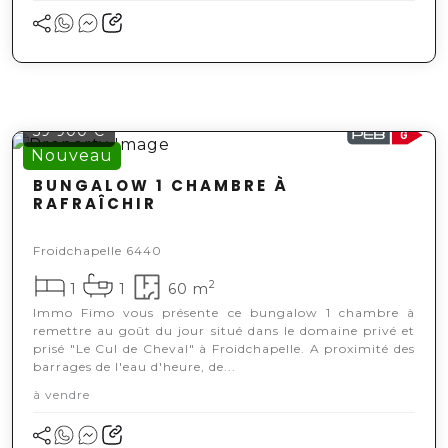
59 900 €
Nouveau
BUNGALOW 1 CHAMBRE À
RAFRAÎCHIR
Cliquer pour afficher la carte
Froidchapelle 6440
2
1
1
60 m
Immo Fimo vous présente ce bungalow 1 chambre à
remettre au goût du jour situé dans le domaine privé et
prisé "Le Cul de Cheval" à Froidchapelle. A proximité des
barrages de l'eau d'heure, de...
à vendre