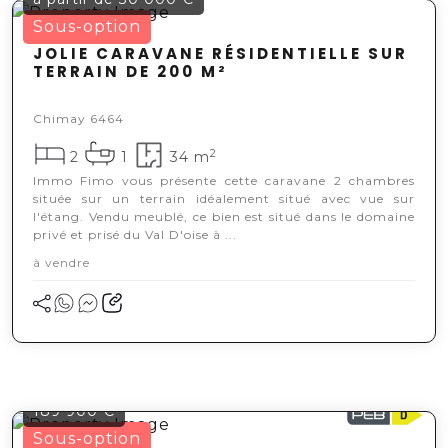
Sous-option
JOLIE CARAVANE RÉSIDENTIELLE SUR
TERRAIN DE 200 M²
Chimay 6464
2
2
1
34 m
Immo Fimo vous présente cette caravane 2 chambres
située sur un terrain idéalement situé avec vue sur
l'étang. Vendu meublé, ce bien est situé dans le domaine
privé et prisé du Val D'oise à ...
à vendre
189 900 €
Sous-option