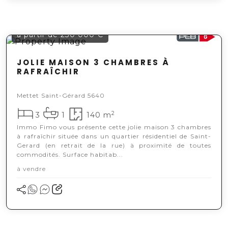
à partir de 230 000 €
JOLIE MAISON 3 CHAMBRES À
RAFRAÎCHIR
Mettet Saint-Gérard 5640
2
3
1
140 m
Immo Fimo vous présente cette jolie maison 3 chambres
à rafraîchir située dans un quartier résidentiel de Saint-
Gerard (en retrait de la rue) à proximité de toutes
commodités. Surface habitab...
à vendre