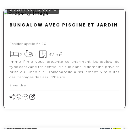
à partir de 115 000 €
BUNGALOW AVEC PISCINE ET JARDIN
Froidchapelle 6440
2
2
1
32 m
Immo Fimo vous présente ce charmant bungalow de
type caravane résidentielle situé dans le domaine privé et
prisé du Chénia à Froidchapelle à seulement 5 minutes
des barrages de l'eau d'heure. ...
à vendre
389 900 €