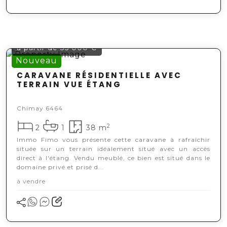
à partir de 35 000 €
Nouveau
CARAVANE RÉSIDENTIELLE AVEC
TERRAIN VUE ÉTANG
Chimay 6464
2
2
1
38 m
Immo Fimo vous présente cette caravane à rafraîchir
située sur un terrain idéalement situé avec un accès
direct à l'étang. Vendu meublé, ce bien est situé dans le
domaine privé et prisé d...
à vendre