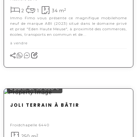
2
2
1
34 m
Immo Fimo vous présente ce magnifique mobilehome
neuf de marque ABI (2023) situé dans le domaine privé
et prisé "Eden Haute Meuse", à proximité des commerces,
écoles, transports en commun et de...
à vendre
à partir de 30 000 €
JOLI TERRAIN À BÂTIR
Froidchapelle 6440
2
250 m