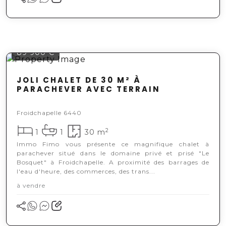
89 900 €
JOLI CHALET DE 30 M² À
PARACHEVER AVEC TERRAIN
Froidchapelle 6440
2
1
1
30 m
Immo Fimo vous présente ce magnifique chalet à
parachever situé dans le domaine privé et prisé "Le
Bosquet" à Froidchapelle. A proximité des barrages de
l'eau d'heure, des commerces, des trans...
à vendre