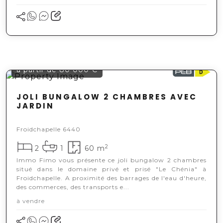
à partir de 80 000 €
JOLI BUNGALOW 2 CHAMBRES AVEC
JARDIN
Froidchapelle 6440
2
2
1
60 m
Immo Fimo vous présente ce joli bungalow 2 chambres
situé dans le domaine privé et prisé "Le Chénia" à
Froidchapelle. A proximité des barrages de l'eau d'heure,
des commerces, des transports e...
à vendre