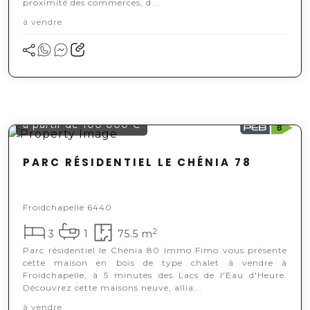
proximité des commerces, d...
à vendre
à partir de 100 000 €
PARC RÉSIDENTIEL LE CHÉNIA 78
Froidchapelle 6440
2
3
1
75.5 m
Parc résidentiel le Chénia 80 Immo Fimo vous présente
cette maison en bois de type chalet à vendre à
Froidchapelle, à 5 minutes des Lacs de l'Eau d'Heure.
Découvrez cette maisons neuve, allia...
à vendre