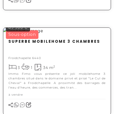
89 900 €
Sous-option
SUPERBE MOBILEHOME 3 CHAMBRES
Froidchapelle 6440
2
3
1
34 m
Immo Fimo vous présente ce joli mobilehome 3
chambres situé dans le domaine privé et prisé "Le Cul de
Cheval" à Froidchapelle. A proximité des barrages de
l'eau d'heure, des commerces, des tran...
à vendre